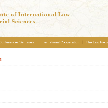
Conferences/Seminars
International Cooperation
The Law Facul
3