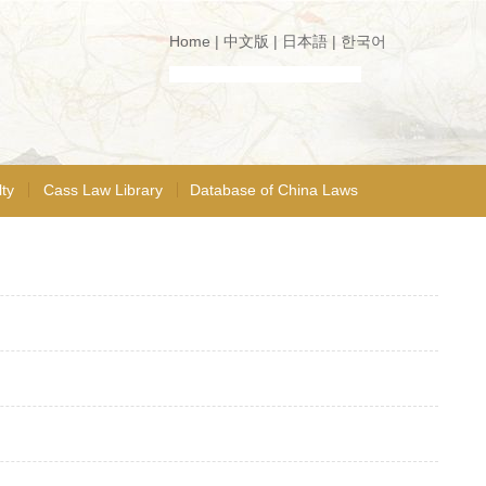
Home
|
中文版
|
日本語
|
한국어
ty
Cass Law Library
Database of China Laws