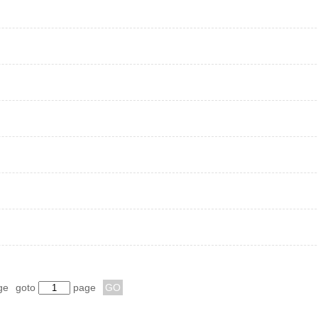
ge
goto
page
GO